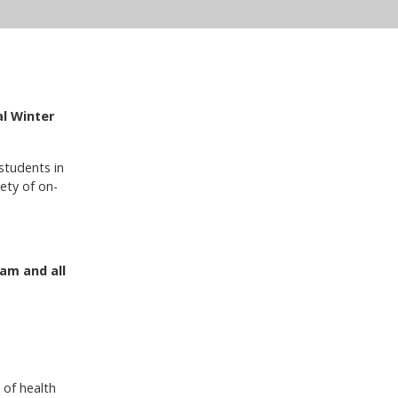
l Winter
students in
iety of on-
am and all
 of health