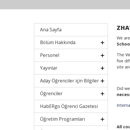
ZHAW
Ana Sayfa
We are
Bölüm Hakkında
School
Personel
The Wi
five di
site an
Yayınlar
Aday Öğrenciler için Bilgiler
Did we
Öğrenciler
neces
Intern
HabERgo Öğrenci Gazetesi
Öğretim Programları
All co