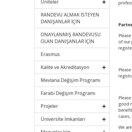
Üniteler
profes
RANDEVU ALMAK İSTEYEN
DANIŞANLAR İÇİN
Partne
ONAYLANMIŞ RANDEVUSU
Please
OLAN DANIŞANLAR İÇİN
of our 
registe
Erasmus
Kalite ve Akreditasyon
Please
registr
Mevlana Değişim Programı
Farabi Değişim Programı
Please
good mi
Projeler
benefi
cases,
Üniversite İmkanları
We are