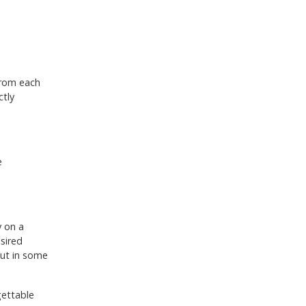
from each
ctly
e
y on a
esired
but in some
gettable